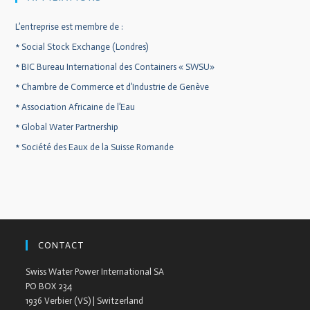
L’entreprise est membre de :
*
Social Stock Exchange (Londres)
*
BIC Bureau International des Containers « SWSU»
*
Chambre de Commerce et d’Industrie de Genève
*
Association Africaine de l’Eau
*
Global Water Partnership
*
Société des Eaux de la Suisse Romande
CONTACT
Swiss Water Power International SA
PO BOX 234
1936 Verbier (VS) | Switzerland